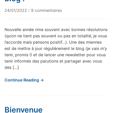
sur
24/01/2022
/
9 commentaires
S’abonner
à
la
Nouvelle année rime souvent avec bonnes résolutions
newsletter
(qu’on ne tient pas souvent ou pas en totalité, je vous
du
l’accorde mais pensons positif…). Une des miennes
blog
est de mettre à jour régulièrement le blog (je vais m’y
!
tenir, promis !) et de lancer une newsletter pour vous
tenir informés des parutions et partager avec vous
des […]
Continue Reading →
Bienvenue