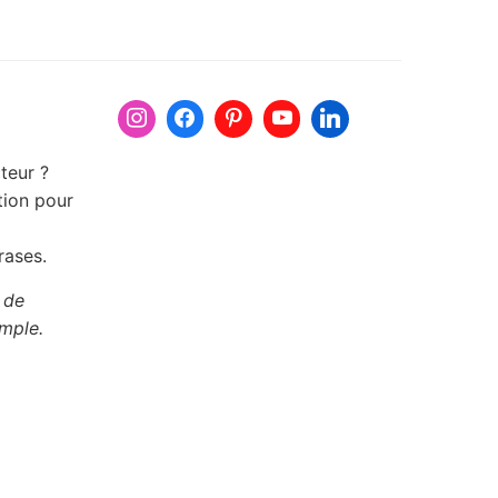
teur ?
tion pour
rases.
 de
emple.