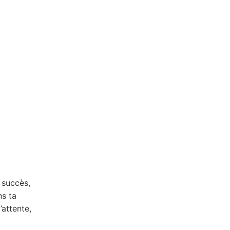
e succès,
ns ta
’attente,