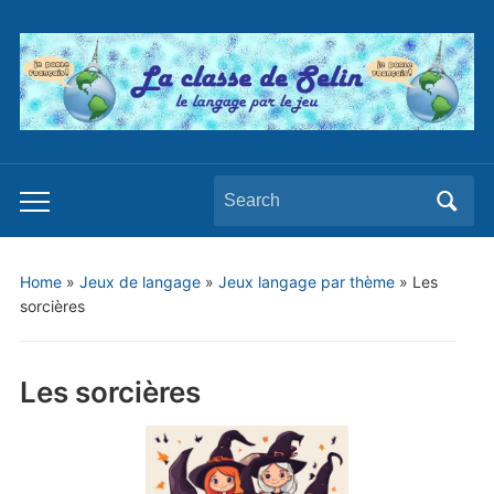
Search
Toggle
for:
mobile
menu
Home
»
Jeux de langage
»
Jeux langage par thème
»
Les
sorcières
Les sorcières