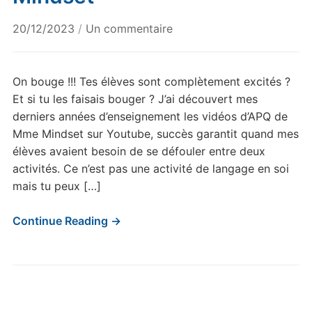
sur
20/12/2023
/
Un commentaire
Les
vidéos
de
On bouge !!! Tes élèves sont complètement excités ?
Noël
Et si tu les faisais bouger ? J’ai découvert mes
de
derniers années d’enseignement les vidéos d’APQ de
Mme
Mme Mindset sur Youtube, succès garantit quand mes
Mindset
élèves avaient besoin de se défouler entre deux
activités. Ce n’est pas une activité de langage en soi
mais tu peux […]
Continue Reading →