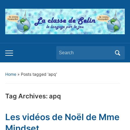
Search
Toggle
for:
mobile
menu
Home
»
Posts tagged 'apq'
Tag Archives:
apq
Les vidéos de Noël de Mme
Mindset