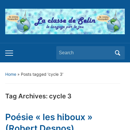
Search
Toggle
for:
mobile
menu
Home
»
Posts tagged 'cycle 3'
Tag Archives:
cycle 3
Poésie « les hiboux »
(Robert Desnos)