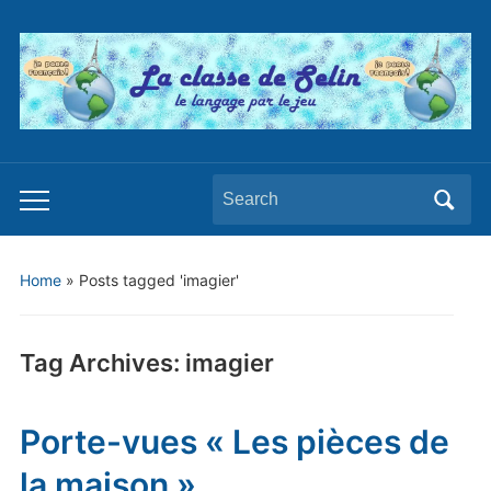
Search
Toggle
for:
mobile
menu
Home
»
Posts tagged 'imagier'
Tag Archives:
imagier
Porte-vues « Les pièces de
la maison »