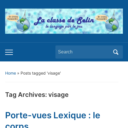
Search
Toggle
for:
mobile
menu
Home
»
Posts tagged 'visage'
Tag Archives:
visage
Porte-vues Lexique : le
corps