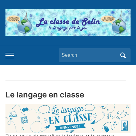
Search
Toggle
for:
mobile
menu
Le langage en classe