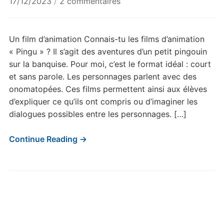
sur
17/12/2023
/
2 commentaires
Pingu
fête
Noël
Un film d’animation Connais-tu les films d’animation
« Pingu » ? Il s’agit des aventures d’un petit pingouin
sur la banquise. Pour moi, c’est le format idéal : court
et sans parole. Les personnages parlent avec des
onomatopées. Ces films permettent ainsi aux élèves
d’expliquer ce qu’ils ont compris ou d’imaginer les
dialogues possibles entre les personnages. […]
Continue Reading →