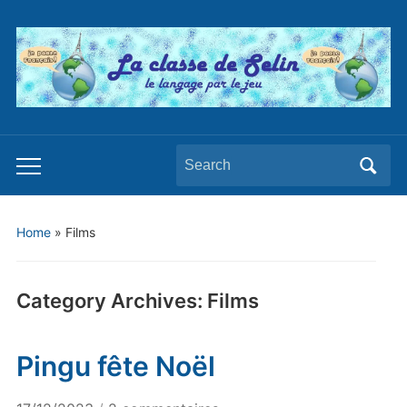
Search
Toggle
for:
mobile
menu
Home
» Films
Category Archives:
Films
Pingu fête Noël