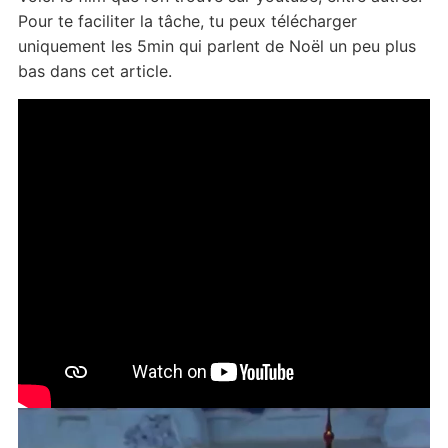
Pour te faciliter la tâche, tu peux télécharger
uniquement les 5min qui parlent de Noël un peu plus
bas dans cet article.