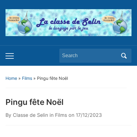
Search
Toggle
for:
mobile
menu
Home
»
Films
»
Pingu fête Noël
Pingu fête Noël
By
Classe de Selin
in
Films
on
17/12/2023