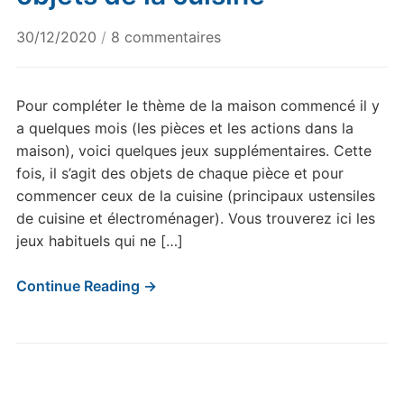
sur
30/12/2020
/
8 commentaires
Jeux
de
langage
Pour compléter le thème de la maison commencé il y
sur
a quelques mois (les pièces et les actions dans la
les
maison), voici quelques jeux supplémentaires. Cette
objets
fois, il s’agit des objets de chaque pièce et pour
de
commencer ceux de la cuisine (principaux ustensiles
la
de cuisine et électroménager). Vous trouverez ici les
cuisine
jeux habituels qui ne […]
Continue Reading →