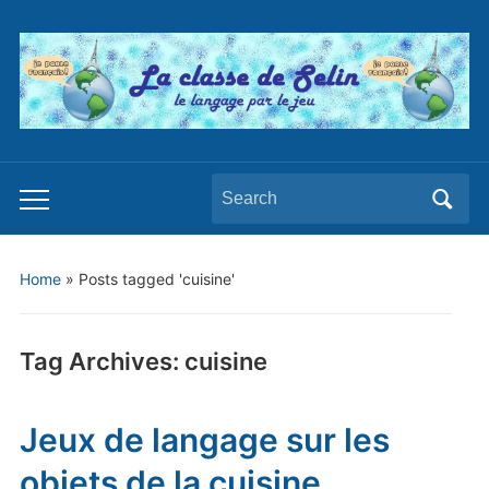
Search
Toggle
for:
mobile
menu
Home
»
Posts tagged 'cuisine'
Tag Archives:
cuisine
Jeux de langage sur les
objets de la cuisine