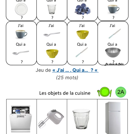
Jeu de
« J’ai … . Qui a… ? «
(25 mots)