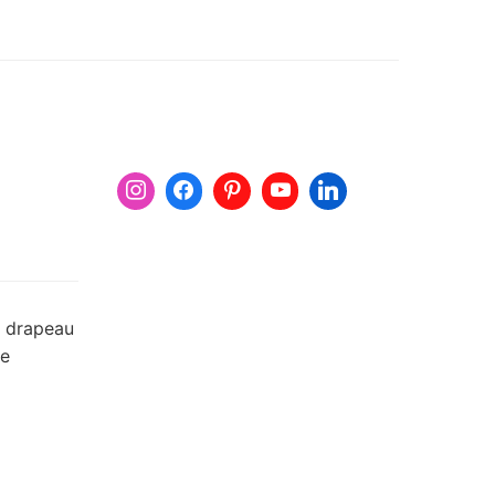
u drapeau
de