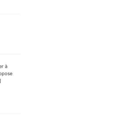
er à
ropose
]