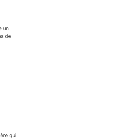
e un
es de
ière qui