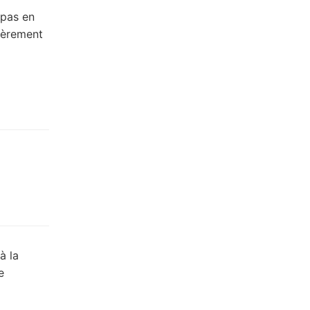
 pas en
lièrement
à la
e