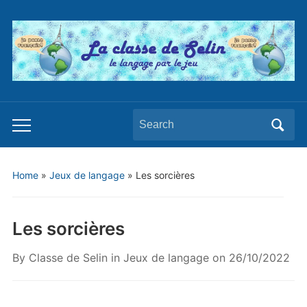
Search
Toggle
for:
mobile
menu
Home
»
Jeux de langage
»
Les sorcières
Les sorcières
By
Classe de Selin
in
Jeux de langage
on
26/10/2022