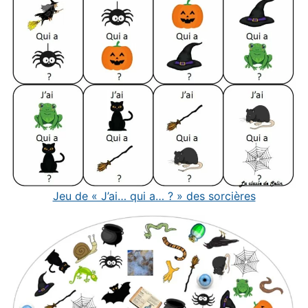
Jeu de « J’ai… qui a… ? » des sorcières