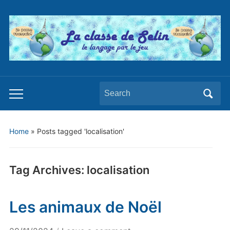
Search
Toggle
for:
mobile
menu
Home
»
Posts tagged 'localisation'
Tag Archives:
localisation
Les animaux de Noël