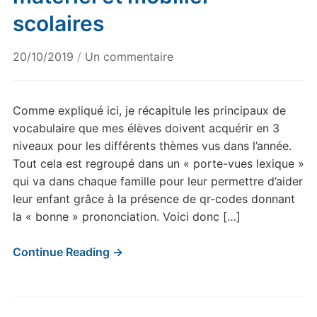
scolaires
sur
20/10/2019
/
Un commentaire
Le
porte-
vues
Comme expliqué ici, je récapitule les principaux de
« lexique »
vocabulaire que mes élèves doivent acquérir en 3
:
niveaux pour les différents thèmes vus dans l’année.
matériel
Tout cela est regroupé dans un « porte-vues lexique »
et
qui va dans chaque famille pour leur permettre d’aider
mobilier
leur enfant grâce à la présence de qr-codes donnant
scolaires
la « bonne » prononciation. Voici donc […]
Continue Reading →