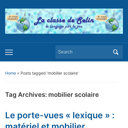
Search
Toggle
for:
mobile
menu
Home
»
Posts tagged 'mobilier scolaire'
Tag Archives:
mobilier scolaire
Le porte-vues « lexique » :
matériel et mobilier