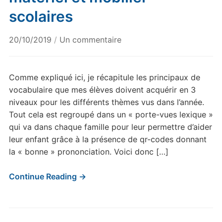
scolaires
sur
20/10/2019
/
Un commentaire
Le
porte-
vues
Comme expliqué ici, je récapitule les principaux de
« lexique »
vocabulaire que mes élèves doivent acquérir en 3
:
niveaux pour les différents thèmes vus dans l’année.
matériel
Tout cela est regroupé dans un « porte-vues lexique »
et
qui va dans chaque famille pour leur permettre d’aider
mobilier
leur enfant grâce à la présence de qr-codes donnant
scolaires
la « bonne » prononciation. Voici donc […]
Continue Reading →