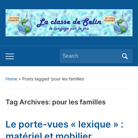
Search
Toggle
for:
mobile
menu
Home
»
Posts tagged 'pour les familles'
Tag Archives:
pour les familles
Le porte-vues « lexique » :
matériel et mobilier