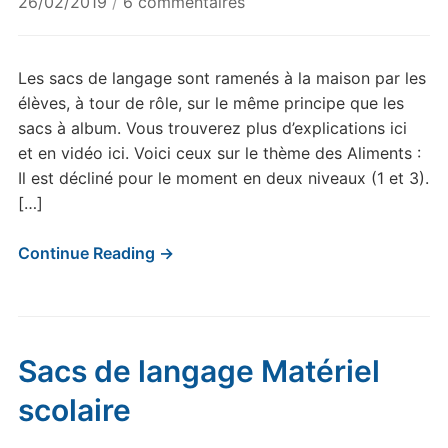
sur
26/02/2019
/
6 commentaires
Sacs
de
langage
Les sacs de langage sont ramenés à la maison par les
Aliments
élèves, à tour de rôle, sur le même principe que les
sacs à album. Vous trouverez plus d’explications ici
et en vidéo ici. Voici ceux sur le thème des Aliments :
Il est décliné pour le moment en deux niveaux (1 et 3).
[…]
Continue Reading →
Sacs de langage Matériel
scolaire