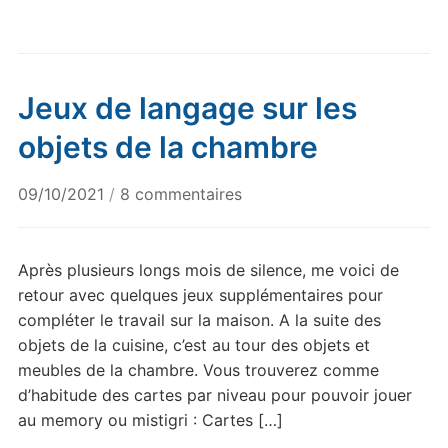
Jeux de langage sur les
objets de la chambre
sur
09/10/2021
/
8 commentaires
Jeux
de
langage
Après plusieurs longs mois de silence, me voici de
sur
retour avec quelques jeux supplémentaires pour
les
compléter le travail sur la maison. A la suite des
objets
objets de la cuisine, c’est au tour des objets et
de
meubles de la chambre. Vous trouverez comme
la
d’habitude des cartes par niveau pour pouvoir jouer
chambre
au memory ou mistigri : Cartes […]