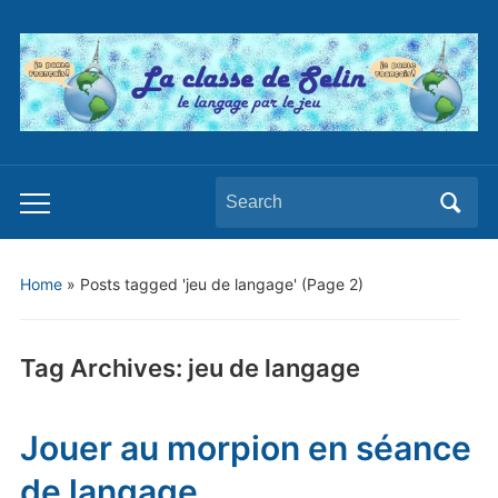
Search
Toggle
for:
mobile
menu
Home
»
Posts tagged 'jeu de langage'
(Page 2)
Tag Archives:
jeu de langage
Jouer au morpion en séance
de langage