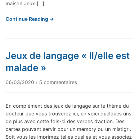
maison Jeux […]
Continue Reading →
Jeux de langage « Il/elle est
malade »
sur
06/03/2020
/
5 commentaires
Jeux
de
langage
En complément des jeux de langage sur le thème du
« Il/elle
docteur que vous trouverez ici, en voici quelques uns
est
de plus avec cette fois-ci des verbes d’action. Des
malade »
cartes pouvant servir pour un memory ou un mistigri.
Soit vous les imprimez telles quelles et vous associez