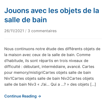
Jouons avec les objets de la
salle de bain
sur
26/11/2021
/
3 commentaires
Jouons
avec
les
Nous continuons notre étude des différents objets de
objets
la maison avec ceux de la salle de bain. Comme
de
d’habitude, ils sont répartis en trois niveaux de
la
difficulté : débutant, intermédiaire, avancé. Cartes
salle
pour memory/mistigriCartes objets salle de bain
de
Niv1Cartes objets salle de bain Niv2Cartes objets
bain
salle de bain Niv3 « J’ai… Qui a …? » des objets […]
Continue Reading →