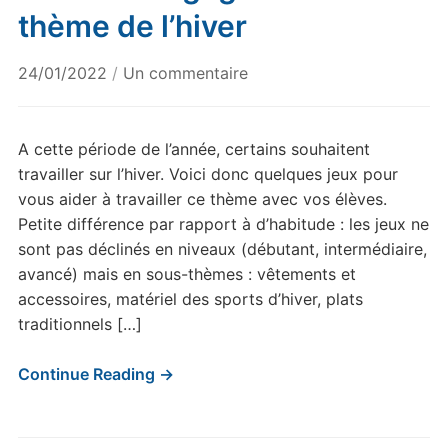
thème de l’hiver
sur
24/01/2022
/
Un commentaire
Jeux
de
langage
A cette période de l’année, certains souhaitent
sur
travailler sur l’hiver. Voici donc quelques jeux pour
le
vous aider à travailler ce thème avec vos élèves.
thème
Petite différence par rapport à d’habitude : les jeux ne
de
sont pas déclinés en niveaux (débutant, intermédiaire,
l’hiver
avancé) mais en sous-thèmes : vêtements et
accessoires, matériel des sports d’hiver, plats
traditionnels […]
Continue Reading →