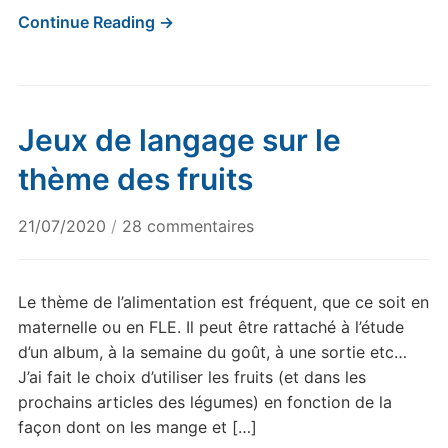
Continue Reading →
Jeux de langage sur le
thème des fruits
sur
21/07/2020
/
28 commentaires
Jeux
de
langage
Le thème de l’alimentation est fréquent, que ce soit en
sur
maternelle ou en FLE. Il peut être rattaché à l’étude
le
d’un album, à la semaine du goût, à une sortie etc…
thème
J’ai fait le choix d’utiliser les fruits (et dans les
des
prochains articles des légumes) en fonction de la
fruits
façon dont on les mange et […]