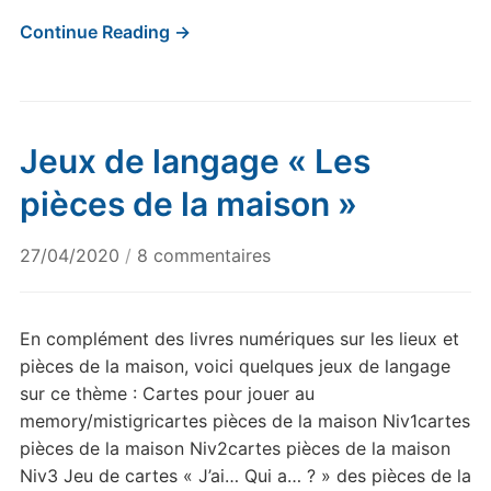
Continue Reading →
Jeux de langage « Les
pièces de la maison »
sur
27/04/2020
/
8 commentaires
Jeux
de
langage
En complément des livres numériques sur les lieux et
« Les
pièces de la maison, voici quelques jeux de langage
pièces
sur ce thème : Cartes pour jouer au
de
memory/mistigricartes pièces de la maison Niv1cartes
la
pièces de la maison Niv2cartes pièces de la maison
maison »
Niv3 Jeu de cartes « J’ai… Qui a… ? » des pièces de la