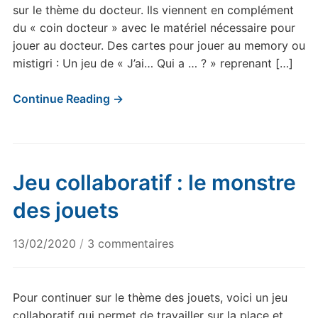
Porte-
sur le thème du docteur. Ils viennent en complément
Vues
du « coin docteur » avec le matériel nécessaire pour
Lexique
jouer au docteur. Des cartes pour jouer au memory ou
« chez
mistigri : Un jeu de « J’ai… Qui a … ? » reprenant […]
le
docteur »
Continue Reading →
Jeu collaboratif : le monstre
des jouets
sur
13/02/2020
/
3 commentaires
Jeu
collaboratif
:
Pour continuer sur le thème des jouets, voici un jeu
le
collaboratif qui permet de travailler sur la place et